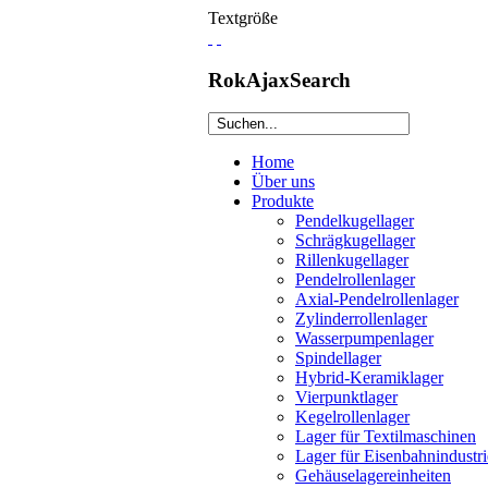
Textgröße
RokAjaxSearch
Home
Über uns
Produkte
Pendelkugellager
Schrägkugellager
Rillenkugellager
Pendelrollenlager
Axial-Pendelrollenlager
Zylinderrollenlager
Wasserpumpenlager
Spindellager
Hybrid-Keramiklager
Vierpunktlager
Kegelrollenlager
Lager für Textilmaschinen
Lager für Eisenbahnindustri
Gehäuselagereinheiten