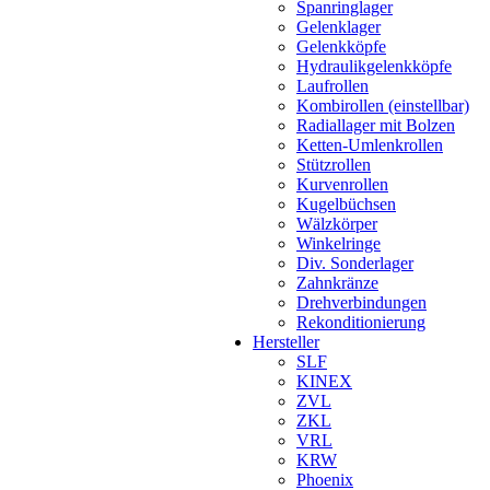
Spanringlager
Gelenklager
Gelenkköpfe
Hydraulikgelenkköpfe
Laufrollen
Kombirollen (einstellbar)
Radiallager mit Bolzen
Ketten-Umlenkrollen
Stützrollen
Kurvenrollen
Kugelbüchsen
Wälzkörper
Winkelringe
Div. Sonderlager
Zahnkränze
Drehverbindungen
Rekonditionierung
Hersteller
SLF
KINEX
ZVL
ZKL
VRL
KRW
Phoenix