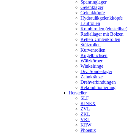
Spanringlager
Gelenklager
Gelenkköpfe
Hydraulikgelenkköpfe
Laufrollen
Kombirollen (einstellbar)
Radiallager mit Bolzen
Ketten-Umlenkrollen
Stützrollen
Kurvenrollen
Kugelbüchsen
Wälzkörper
Winkelringe
Div. Sonderlager
Zahnkränze
Drehverbindungen
Rekonditionierung
Hersteller
SLF
KINEX
ZVL
ZKL
VRL
KRW
Phoenix