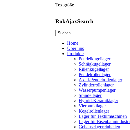
Textgröße
RokAjaxSearch
Home
Über uns
Produkte
Pendelkugellager
Schrägkugellager
Rillenkugellager
Pendelrollenlager
Axial-Pendelrollenlager
Zylinderrollenlager
Wasserpumpenlager
Spindellager
Hybrid-Keramiklager
Vierpunktlager
Kegelrollenlager
Lager für Textilmaschinen
Lager für Eisenbahnindustri
Gehäuselagereinheiten